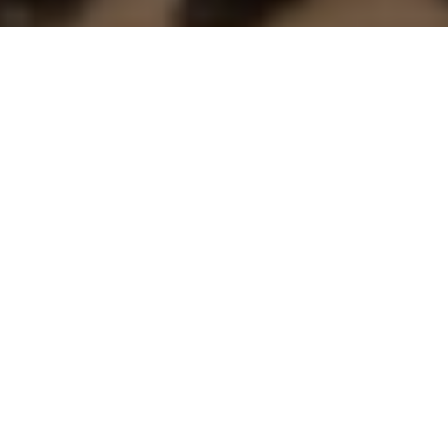
Inicio
General