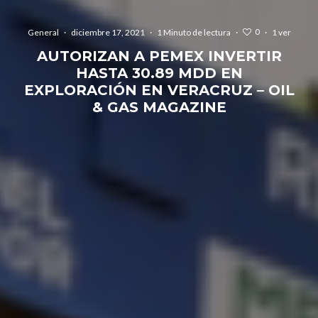
0
General
·
diciembre 17, 2021
·
1 Minuto de lectura
·
·
1 ver
AUTORIZAN A PEMEX INVERTIR
HASTA 30.89 MDD EN
EXPLORACIÓN EN VERACRUZ – OIL
& GAS MAGAZINE