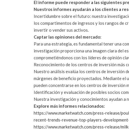
El informe puede responder a las siguientes pr
Nuestros informes ayudarán a los clientes a res
Incertidumbre sobre el futuro: nuestra investigac
los compartimentos de ingresos y los rangos de cre
invertir o vender sus activos.
Captar las opiniones del mercado:
Para una estrategia, es fundamental tener una co
investigación proporciona una imagen clara del e
comprometiéndonos con los líderes de opinión clav
Reconocimiento de los centros de inversión más c
Nuestro análisis evalúa los centros de inversión d
márgenes de beneficio proyectados. Mediante el u
pueden concentrarse en los centros de inversión 
Identificación y evaluación de posibles socios com
Nuestra investigación y conocimientos ayudan a nu
Explore más informes relacionados:
https://www.marketwatch.com/press-release/poul
recent-trends-revenue-top-players-developmen
https://www.marketwatch.com/press-release/milk