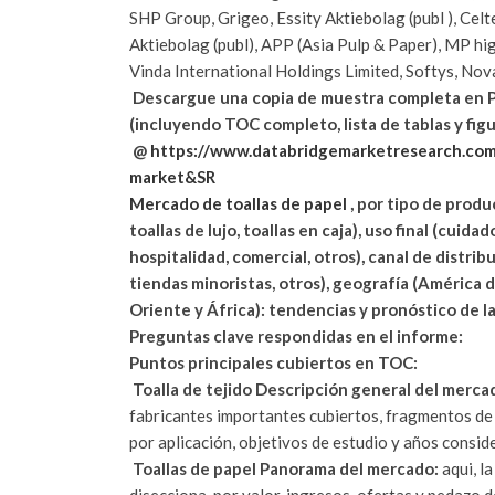
SHP Group, Grigeo, Essity Aktiebolag (publ ), Cel
Aktiebolag (publ), APP (Asia Pulp & Paper), MP hi
Vinda International Holdings Limited, Softys, N
Descargue una copia de muestra completa en PDF
(incluyendo TOC completo, lista de tablas y figur
@
https://www.databridgemarketresearch.com
market&SR
Mercado de toallas de papel
, por tipo de produc
toallas de lujo, toallas en caja), uso final (cuid
hospitalidad, comercial, otros), canal de distri
tiendas minoristas, otros), geografía (América d
Oriente y África): tendencias y pronóstico de l
Preguntas clave respondidas en el informe:
Puntos principales cubiertos en TOC:
Toalla de tejido Descripción general del merca
fabricantes importantes cubiertos, fragmentos de 
por aplicación, objetivos de estudio y años consid
Toallas de papel Panorama del mercado:
aqui, l
disecciona, por valor, ingresos, ofertas y pedazo 