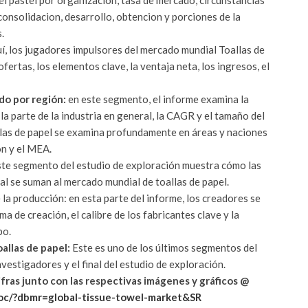
nsolidacion, desarrollo, obtencion y porciones de la
.
í, los jugadores impulsores del mercado mundial Toallas de
fertas, los elementos clave, la ventaja neta, los ingresos, el
do por región:
en este segmento, el informe examina la
, la parte de la industria en general, la CAGR y el tamaño del
llas de papel se examina profundamente en áreas y naciones
ón y el MEA.
te segmento del estudio de exploración muestra cómo las
nal se suman al mercado mundial de toallas de papel.
 la producción: en esta parte del informe, los creadores se
a de creación, el calibre de los fabricantes clave y la
po.
allas de papel:
Este es uno de los últimos segmentos del
vestigadores y el final del estudio de exploración.
fras junto con las respectivas imágenes y gráficos @
oc/?dbmr=global-tissue-towel-market&SR