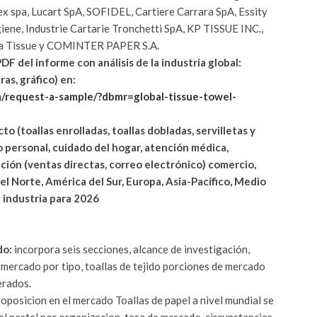
tex spa, Lucart SpA, SOFIDEL, Cartiere Carrara SpA, Essity
giene, Industrie Cartarie Tronchetti SpA, KP TISSUE INC.,
ova Tissue y COMINTER PAPER S.A.
 del informe con análisis de la industria global:
as, gráfico) en:
/request-a-sample/?dbmr=global-tissue-towel-
to (toallas enrolladas, toallas dobladas, servilletas y
ado personal, cuidado del hogar, atención médica,
bución (ventas directas, correo electrónico) comercio,
el Norte, América del Sur, Europa, Asia-Pacífico, Medio
a industria para 2026
do:
incorpora seis secciones, alcance de investigación,
mercado por tipo, toallas de tejido porciones de mercado
erados.
a oposicion en el mercado Toallas de papel a nivel mundial se
del pastel por organizacion, tasa de mercado, circunstancias