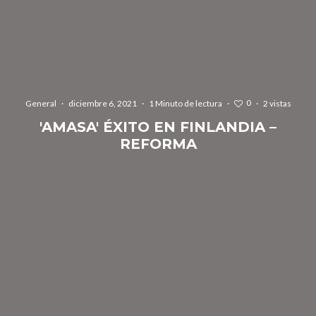
0
General
·
diciembre 6, 2021
·
1 Minuto de lectura
·
·
2 vistas
'AMASA' ÉXITO EN FINLANDIA –
REFORMA