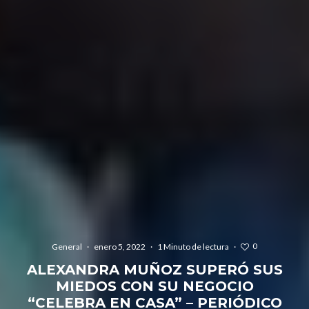
0
General
·
enero 5, 2022
·
1 Minuto de lectura
·
ALEXANDRA MUÑOZ SUPERÓ SUS
MIEDOS CON SU NEGOCIO
“CELEBRA EN CASA” – PERIÓDICO