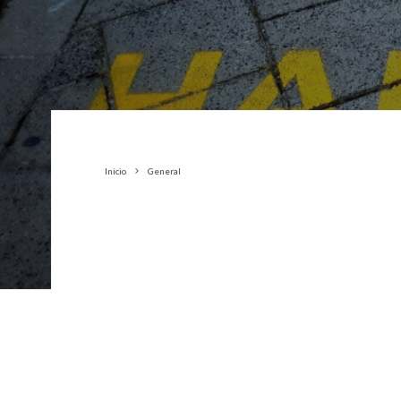
Inicio
General