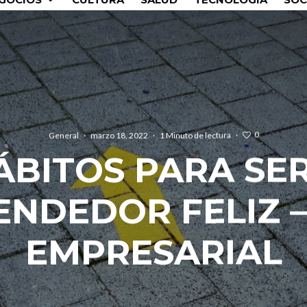
0
General
·
marzo 18, 2022
·
1 Minuto de lectura
·
ÁBITOS PARA SE
NDEDOR FELIZ –
EMPRESARIAL