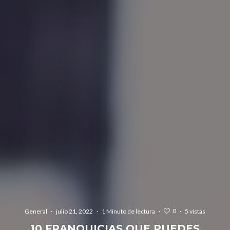
0
General
·
julio 21, 2022
·
1 Minuto de lectura
·
·
5 vistas
10 FRANQUICIAS QUE PUEDES